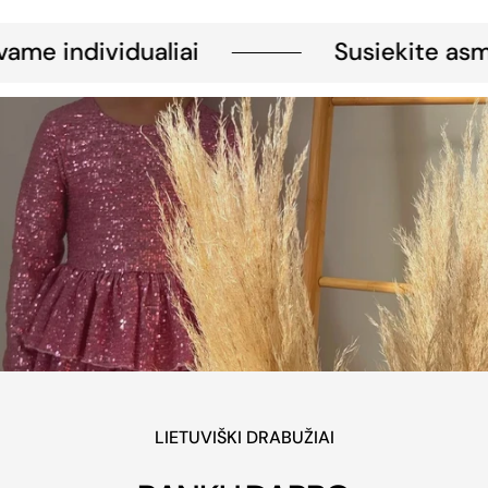
ame individualiai
Susiekite asme
LIETUVIŠKI DRABUŽIAI