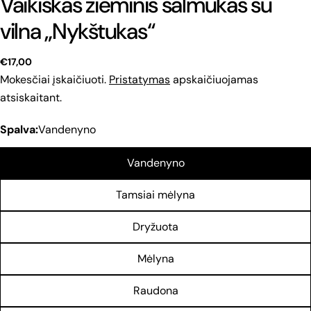
Vaikiškas žieminis šalmukas su
vilna „Nykštukas“
Reguliari
€17,00
kaina
Mokesčiai įskaičiuoti.
Pristatymas
apskaičiuojamas
atsiskaitant.
Spalva:
Vandenyno
Vandenyno
Tamsiai mėlyna
Dryžuota
Mėlyna
Raudona