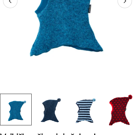
Atidarykite mediją 2 modaliniu režimu