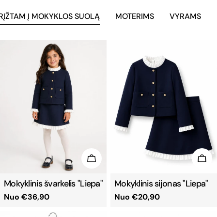
RĮŽTAM Į MOKYKLOS SUOLĄ
MOTERIMS
VYRAMS
PASIRINKTI
PAS
Mokyklinis švarkelis "Liepa"
Mokyklinis sijonas "Liepa"
Reguliari
Nuo €36,90
Reguliari
Nuo €20,90
kaina
kaina