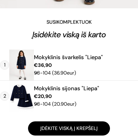
SUSIKOMPLEKTUOK
Įsidėkite viską iš karto
Mokyklinis švarkelis "Liepa"
1
Reguliari
€36,90
kaina
Mokyklinis sijonas "Liepa"
2
Reguliari
€20,90
kaina
ĮDĖKITE VISKĄ Į KREPŠELĮ