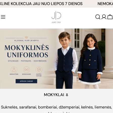
Pereiti
NĖ KOLEKCIJA JAU NUO LIEPOS 7 DIENOS
NEMOKAMA
prie
turinio
K
MOKYKLAI 🌷
Suknelės, sarafanai, bomberiai, džemperiai, kelnės, liemenės,