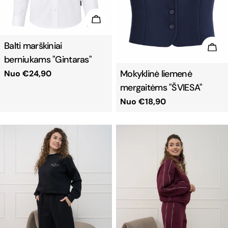
PASIRINKTI
Balti marškiniai
PAS
berniukams "Gintaras"
Mokyklinė liemenė
Reguliari
Nuo €24,90
kaina
mergaitėms "ŠVIESA"
Reguliari
Nuo €18,90
kaina