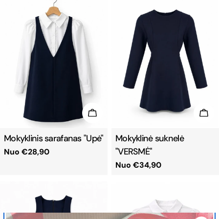
PASIRINKTI
PAS
Mokyklinis sarafanas "Upė"
Mokyklinė suknelė
"VERSMĖ"
Reguliari
Nuo €28,90
kaina
Reguliari
Nuo €34,90
kaina