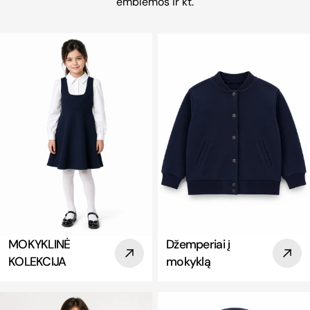
emblemos ir kt.
MOKYKLINĖ
Džemperiai į
KOLEKCIJA
mokyklą