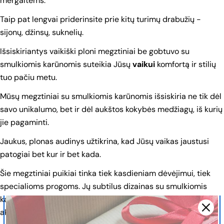
mergaitėms.
Užduok klausimą
Taip pat lengvai priderinsite prie kitų turimų drabužių -
Tavo
sijonų, džinsų, suknelių.
vardas
Išsiskiriantys vaikiški ploni megztiniai be gobtuvo su
Tavo
elektroninis
smulkiomis karūnomis suteikia Jūsų
vaikui
komfortą ir stilių
paštas
Pasidalinkite šiuo produktu
tuo pačiu metu.
Tavo
telefonas
KOPIJUOTI
Mūsų megztiniai su smulkiomis karūnomis išsiskiria ne tik dėl
Dalintis
Tavo
savo unikalumo, bet ir dėl aukštos kokybės medžiagų, iš kurių
Dalintis
žinutė
jie pagaminti.
Facebook
Jaukus, plonas audinys užtikrina, kad Jūsų vaikas jaustusi
patogiai bet kur ir bet kada.
Laukai, pažymėti *, yra būtini.
Šie megztiniai puikiai tinka tiek kasdieniam dėvėjimui, tiek
SIŲSTI KLAUSIMĄ
specialioms progoms. Jų subtilus dizainas su smulkiomis
karūnomis suteikia Jūsų mažyliui išskirtinumo ir elegancijos
akcentą.