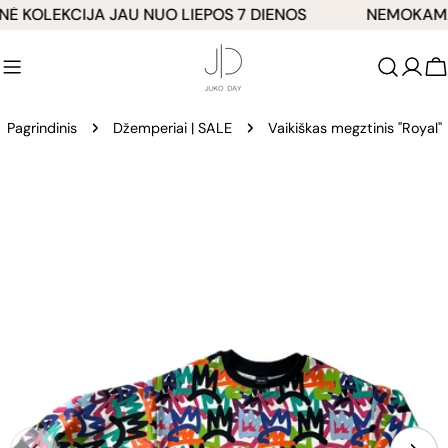
Pereiti
 KOLEKCIJA JAU NUO LIEPOS 7 DIENOS
NEMOKAMAS 
prie
turinio
K
Pagrindinis
Džemperiai | SALE
Vaikiškas megztinis "Royal"
Pereiti
prie
produkto
informacijos