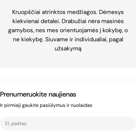
Kruopščiai atrinktos medžiagos. Dėmesys
kiekvienai detalei. Drabužiai nėra masinės
gamybos, nes mes orientuojamės į kokybę, o
ne kiekybę. Siuvame ir individualiai, pagal
užsakymą
Prenumeruokite naujienas
Ir pirmieji gaukite pasiūlymus ir nuolaidas
El.
paštas