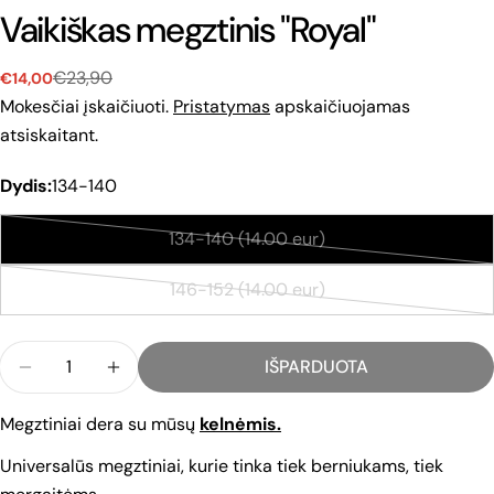
Vaikiškas megztinis "Royal"
€23,90
€14,00
Pardavimo
Reguliari
kaina
kaina
Mokesčiai įskaičiuoti.
Pristatymas
apskaičiuojamas
atsiskaitant.
Dydis:
134-140
134-140 (14.00 eur)
Variantas
išparduotas
146-152 (14.00 eur)
Variantas
arba
išparduotas
jo
Kiekis
arba
nėra
IŠPARDUOTA
SUMAŽINTI VAIKIŠKAS MEGZTINIS &QUOT;ROYAL&QU
PADIDINTI KIEKĮ VAIKIŠKAS MEGZTINIS 
jo
nėra
Megztiniai dera su mūsų
kelnėmis.
Universalūs megztiniai, kurie tinka tiek berniukams, tiek