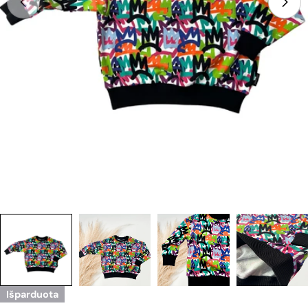
Atidarykite mediją 0 modaliniu režimu
Išparduota