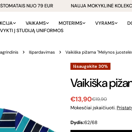
MATAIS NUO 79 EUR
NAUJA MOKYKLINĖ KOLEKCIJA 
KCIJA
VAIKAMS
MOTERIMS
VYRAMS
D
VYKTI Į STUDIJĄ UNIFORMOS
agrindinis
Išpardavimas
Vaikiška pižama "Mėlynos juostelė
Išsaugokite
30%
Vaikiška piža
€13,90
€19,90
Pardavimo
Reguliari
Mokesčiai įskaičiuoti.
Prista
kaina
kaina
Dydis:
62/68