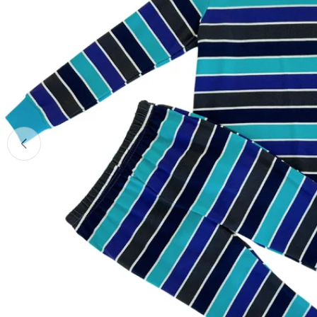
Atidarykite mediją 0 modaliniu režimu