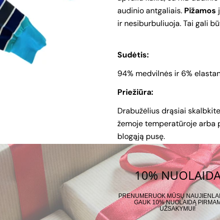
Faceb
audinio antgaliais.
Pižamos
j
ir nesiburbuliuoja. Tai gali bū
Laukai,
Sudėtis:
94% medvilnės ir 6% elastan
Priežiūra:
Drabužėlius drąsiai skalbkit
žemoje temperatūroje arba pali
blogąją pusę.
Nemokamas siuntimas paš
10% NUOLAID
Galime pasiūti pagal Jūsų i
kaina paskaičiuosime pagal i
PRENUMERUOK MŪSŲ NAUJIENLAIŠ
GAUK 10% NUOLAIDĄ PIRMA
myjuko@gmail.com
UŽSAKYMUI!