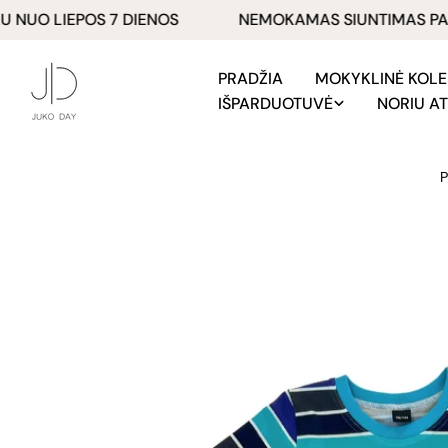
Pereiti
O LIEPOS 7 DIENOS
NEMOKAMAS SIUNTIMAS PAŠTO
prie
turinio
PRADŽIA
MOKYKLINĖ KOLE
IŠPARDUOTUVĖ
NORIU AT
P
Pereiti
prie
produkto
informacijos