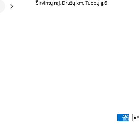
Širvintų raj, Družų km, Tuopų g.6
Mokėjimo
metodai