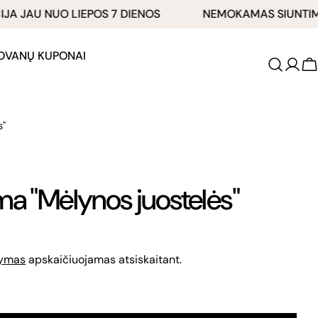
JAU NUO LIEPOS 7 DIENOS
NEMOKAMAS SIUNTIMAS 
OVANŲ KUPONAI
K
s"
ma "Mėlynos juostelės"
tymas
apskaičiuojamas atsiskaitant.
A