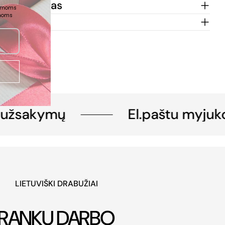
ų pristatymas
damoms
emoms
mą
užsakymų
El.paštu myjuko
LIETUVIŠKI DRABUŽIAI
RANKŲ DARBO