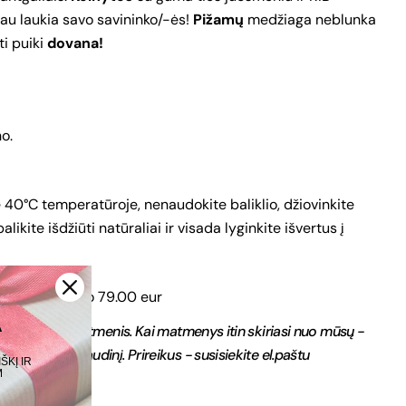
ook
au laukia savo savininko/-ės!
Pižamų
medžiaga neblunka
ti puiki
dovana!
 pažymėti *, yra būtini.
SIŲSTI KLAUSIMĄ
o.
e 40°C temperatūroje, nenaudokite baliklio, džiovinkite
kite išdžiūti natūraliai ir visada lyginkite išvertus į
tomatais nuo 79.00 eur
A
ndividualius matmenis. Kai matmenys itin skiriasi nuo mūsų -
šnaudojamą audinį. Prireikus - susisiekite el.paštu
KĮ IR
M