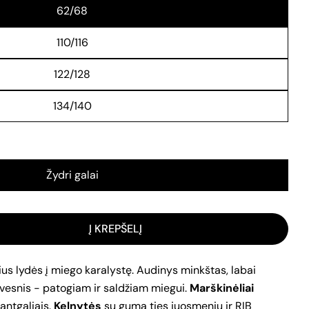
62/68
110/116
122/128
134/140
Užduok klausimą
režimu
Žydri galai
s
Į KREPŠELĮ
ninis
 PIŽAMA &QUOT;MĖLYNOS JUOSTELĖS&QUOT; KIEKĮ
IEKĮ VAIKIŠKA PIŽAMA &QUOT;MĖLYNOS JUOSTELĖS&
linkite šiuo produktu
s
nas
KOPIJUOTI
s lydės į miego karalystę. Audinys minkštas, labai
s
svesnis - patogiam ir saldžiam miegui.
Marškinėliai
s
 antgaliais.
Kelnytės
su guma ties juosmeniu ir RIB