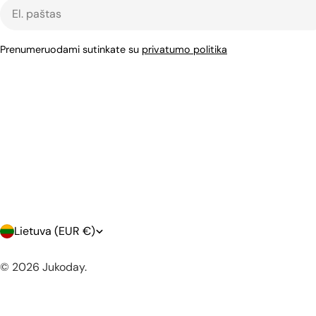
El.
paštas
Prenumeruodami sutinkate su
privatumo politika
Š
Lietuva (EUR €)
a
© 2026
Jukoday
.
l